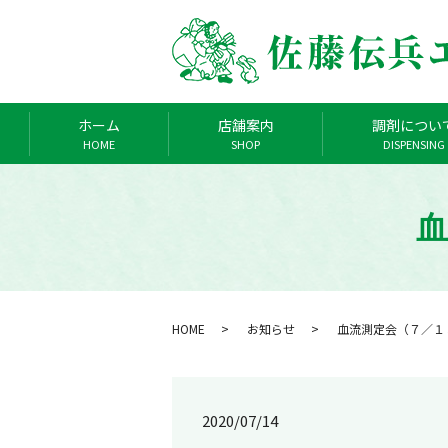
ホーム
店舗案内
調剤につい
HOME
SHOP
DISPENSING
血
HOME
お知らせ
血流測定会（７／１
2020/07/14