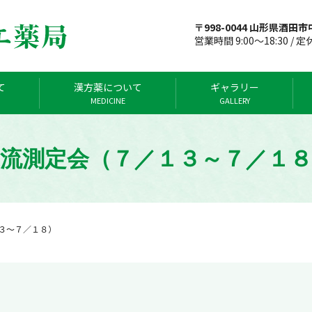
〒998-0044 山形県酒田市中
営業時間 9:00～18:30 / 
て
漢方薬について
ギャラリー
MEDICINE
GALLERY
流測定会（７／１３～７／１８
３～７／１８）