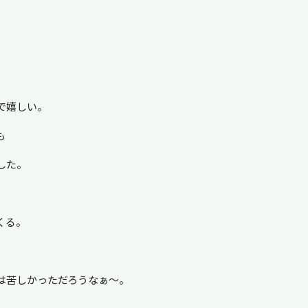
で嬉しい。
も
した。
くる。
は苦しかっただろうなぁ～。