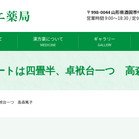
〒998-0044 山形県酒田市中
営業時間 9:00～18:30 / 
て
漢方薬について
ギャラリー
MEDICINE
GALLERY
ートは四畳半、卓袱台一つ 高
袱台一つ 高森篤子