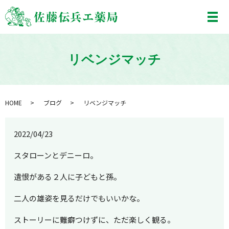
メ
リベンジマッチ
HOME
ブログ
リベンジマッチ
2022/04/23
スタローンとデニーロ。
遺恨がある２人に子どもと孫。
二人の雄姿を見るだけでもいいかな。
ストーリーに難癖つけずに、ただ楽しく観る。