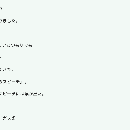
り
りました。
ていたつもりでも
・。
てきた。
のスピーチ」。
スピーチには涙が出た。
「ガス燈」